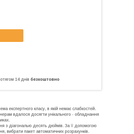
ротягом 14 днів
безкоштовно
ма експертного класу, в якій немає слабкостей.
женерам вдалося досягти унікального - обладнання
тиках.
ня з діагональю десять дюймів. За її допомогою
я, вибрати пакет автоматичних розрахунків.