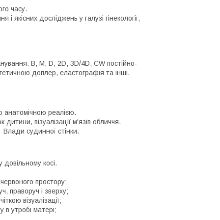
ого часу.
і якісних досліджень у галузі гінекології,
ування: B, M, D, 2D, 3D/4D, CW постійно-
етичною доплер, еластографія та інші.
ю анатомічною реалією.
ок дитини, візуалізації м'язів обличчя.
у Влади судинної стінки.
 довільному косі.
ачервоного простору;
ч, праворуч і зверху;
іткою візуалізації;
 в утробі матері;