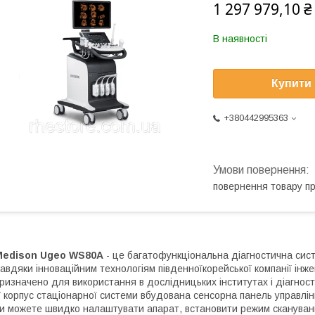
1 297 979,10 ₴
В наявності
Купити
+380442995363
повернення товару п
Medison Ugeo WS80А
- це багатофункціональна діагностична систе
авдяки інноваційним технологіям південноїкорейської компанії ін
ризначено для використання в дослідницьких інститутах і діагнос
 корпус стаціонарної системи вбудована сенсорна панель управлін
и можете швидко налаштувати апарат, встановити режим скануванн