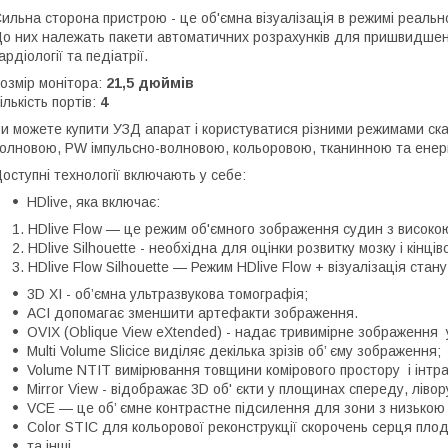
ильна сторона пристрою - це об'ємна візуалізація в режимі реальн
о них належать пакети автоматичних розрахунків для пришвидшення 
ардіології та педіатрії.
озмір монітора:
21,5 дюймів
ількість портів:
4
и можете купити УЗД апарат і користуватися різними режимами скан
олновою, PW імпульсно-волновою, кольоровою, тканинною та енерг
оступні технології включають у себе:
HDlive, яка включає:
HDlive Flow — це режим об'ємного зображення судин з високо
HDlive Silhouette - необхідна для оцінки розвитку мозку і кінців
HDlive Flow Silhouette — Режим HDlive Flow + візуалізація стан
3D XI - об’ємна ультразвукова томографія;
ACI допомагає зменшити артефакти зображення.
OVIX (Oblique View eXtended) - надає тривимірне зображення у
Multi Volume Slicice виділяє декілька зрізів об’ єму зображення;
Volume NTIT вимірювання товщини комірового простору і інтр
Mirror View - відображає 3D об' єкти у площинах спереду, лівору
VCE — це об’ ємне контрастне підсилення для зони з низькою ч
Color STIC для кольорової реконструкції скорочень серця плоду
та інші.