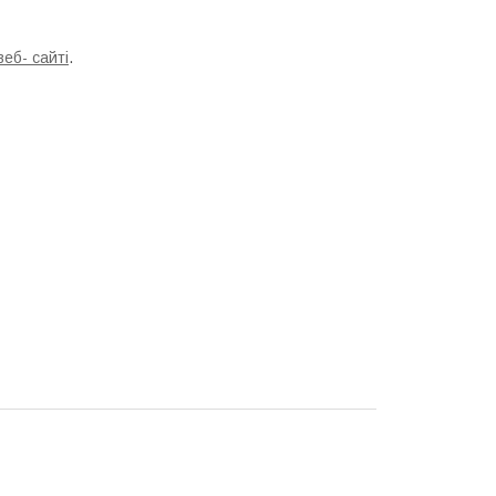
веб- сайті
.