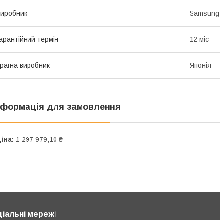
иробник
Samsung
арантійний термін
12 міс
раїна виробник
Японія
нформація для замовлення
іна:
1 297 979,10 ₴
ціальні мережі