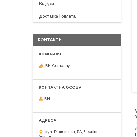
Відгуки
Доставка і оплата
КОНТАКТИ
RH Company
RH
З
п
У
вул. Рівненська, 5А, Чернівці,
в
Україна