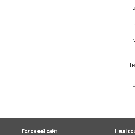
В
Г
К
І
Ц
Головний сайт
Наші со