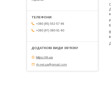
С
Д
к
Р
+380 (95) 552-57-96
К
+380 (97) 090-91-90
В
в
Д
https://rh.ua
rh.net.ua@gmail.com