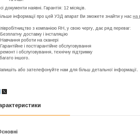
сі документи наявні. Гарантія: 12 місяців.
ільше інформації про цей УЗД апарат Ви зможете знайти у нас
на 
півробітництво з компанією RH, у свою чергу, дає ряд переваг:
 Безплатну доставку і інсталяцію
 Навчання роботи на сканері
 Гарантійне і постгарантійне обслуговування
 ремонт і обслуговування, технічну підтримку
 багато іншого.
апишіть або зателефонуйте нам для більш детальної інформації.
арактеристики
Основні