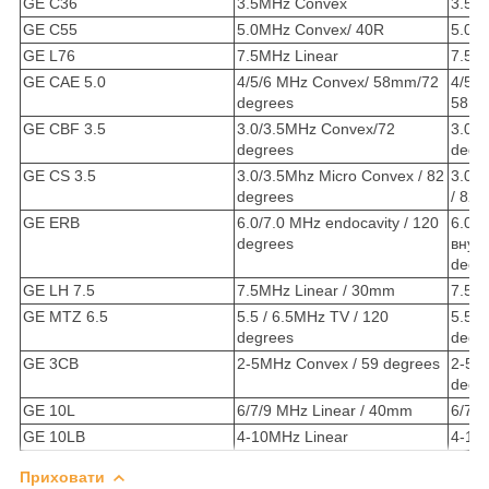
GE C36
3.5MHz Convex
3.5M
GE C55
5.0MHz Convex/ 40R
5.0M
GE L76
7.5MHz Linear
7.5M
GE CAE 5.0
4/5/6 MHz Convex/ 58mm/72
4/5/
degrees
58mm
GE CBF 3.5
3.0/3.5MHz Convex/72
3.0/
degrees
degr
GE CS 3.5
3.0/3.5Mhz Micro Convex / 82
3.0/3
degrees
/ 82 
GE ERB
6.0/7.0 MHz endocavity / 120
6.0/7
degrees
внут
degr
GE LH 7.5
7.5MHz Linear / 30mm
7.5M
GE MTZ 6.5
5.5 / 6.5MHz TV / 120
5.5 /
degrees
degr
GE 3CB
2-5MHz Convex / 59 degrees
2-5M
degr
GE 10L
6/7/9 MHz Linear / 40mm
6/7/
GE 10LB
4-10MHz Linear
4-10
Приховати