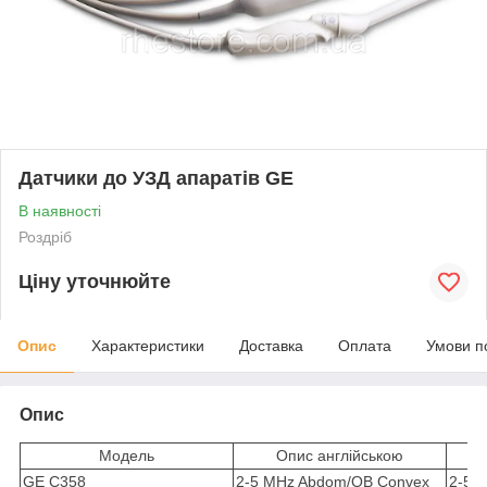
Датчики до УЗД апаратів GE
В наявності
Роздріб
Ціну уточнюйте
Опис
Характеристики
Доставка
Оплата
Умови п
Опис
Модель
Опис англійською
GE C358
2-5 MHz Abdom/OB Convex
2-5 