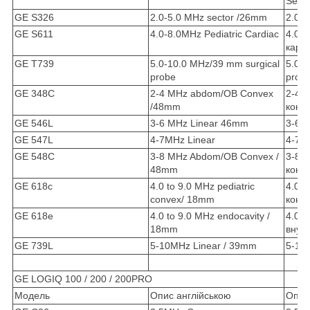
Secto
GE S326
2.0-5.0 MHz sector /26mm
2.0-
GE S611
4.0-8.0MHz Pediatric Cardiac
4.0-
кард
GE T739
5.0-10.0 MHz/39 mm surgical
5.0-1
probe
prob
GE 348C
2-4 MHz abdom/OB Convex
2-4 
/48mm
конв
GE 546L
3-6 MHz Linear 46mm
3-6 
GE 547L
4-7MHz Linear
4-7M
GE 548C
3-8 MHz Abdom/OB Convex /
3-8 
48mm
конв
GE 618c
4.0 to 9.0 MHz pediatric
4.0 t
convex/ 18mm
конв
GE 618e
4.0 to 9.0 MHz endocavity /
4.0 t
18mm
внут
GE 739L
5-10MHz Linear / 39mm
5-10
GE LOGIQ 100 / 200 / 200PRO
Модель
Опис англійською
Опис