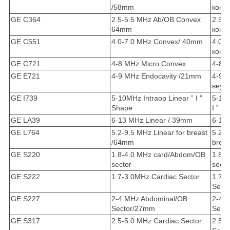
/58mm
конв
GE C364
2.5-5.5 MHz Ab/OB Convex
2.5-
64mm
конв
GE C551
4.0-7.0 MHz Convex/ 40mm
4.0-
конв
GE C721
4-8 MHz Micro Convex
4-8 
GE E721
4-9 MHz Endocavity /21mm
4-9 
внут
GE I739
5-10MHz Intraop Linear ” I ”
5-10
Shape
I ” S
GE LA39
6-13 MHz Linear / 39mm
6-13
GE L764
5.2-9.5 MHz Linear for breast
5.2-
/64mm
brea
GE S220
1.8-4.0 MHz card/Abdom/OB
1.8-
sector
secto
GE S222
1.7-3.0MHz Cardiac Sector
1.7-
Secto
GE S227
2-4 MHz Abdominal/OB
2-4 
Sector/27mm
Sect
GE S317
2.5-5.0 MHz Cardiac Sector
2.5-