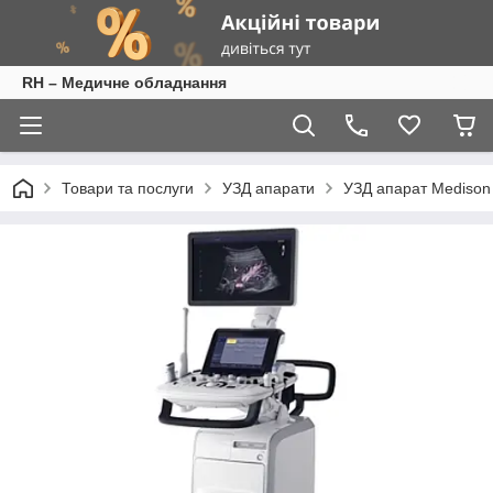
RH – Медичне обладнання
Товари та послуги
УЗД апарати
УЗД апарат Medison