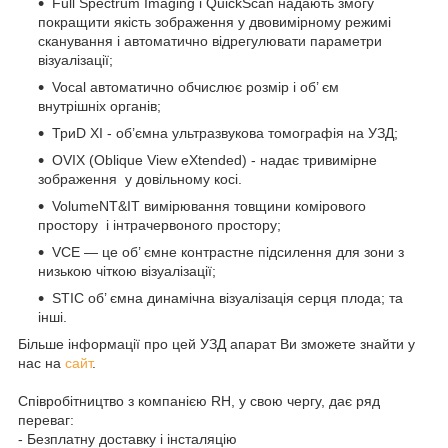
Full Spectrum Imaging і QuickScan надають змогу
покращити якість зображення у двовимірному режимі
сканування і автоматично відрегулювати параметри
візуалізації;
Vocal автоматично обчислює розмір і об’ єм
внутрішніх органів;
ТриD XI - об’ємна ультразвукова томографія на УЗД;
OVIX (Oblique View eXtended) - надає тривимірне
зображення у довільному косі.
VolumeNT&IT вимірювання товщини комірового
простору і інтрачервоного простору;
VCE — це об’ ємне контрастне підсилення для зони з
низькою чіткою візуалізації;
STIC об’ ємна динамічна візуалізація серця плода; та
інші.
Більше інформації про цей УЗД апарат Ви зможете знайти у
нас на
сайт
.
Співробітництво з компанією RH, у свою чергу, дає ряд
переваг:
- Безплатну доставку і інсталяцію