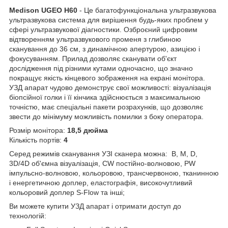
Medison UGEO H60
- Це багатофункціональна ультразвукова
ультразвукова система для вирішення будь-яких проблем у
сфері ультразвукової діагностики. Озброєний цифровим
відтворенням ультразвукового променя з глибиною
сканування до 36 см, з динамічною апертурою, азицією і
фокусуванням. Прилад дозволяє сканувати об'єкт
дослідження під різними кутами одночасно, що значно
покращує якість кінцевого зображення на екрані монітора.
УЗД апарат чудово демонструє свої можливості: візуалізація
біопсійної голки і її кінчика здійснюється з максимальною
точністю, має спеціальні пакети розрахунків, що дозволяє
звести до мінімуму можливість помилки з боку оператора.
Розмір монітора:
18,5 дюйма
Кількість портів:
4
Серед режимів сканування УЗІ сканера можна: B, M, D,
3D/4D об'ємна візуалізація, CW постійно-волновою, PW
імпульсно-волновою, кольоровою, трансчервоною, тканинною
і енергетичною доплер, еластографія, високочутливий
кольоровий доплер S-Flow та інші;
Ви можете купити УЗД апарат і отримати доступ до
технологій: