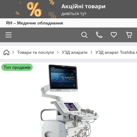
RH – Медичне обладнання
Товари та послуги
УЗД апарати
УЗД апарат Toshiba 
Топ продажів