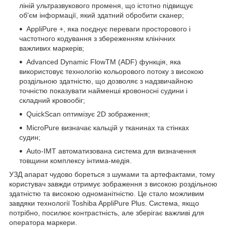
ліній ультразвукового променя, що істотно підвищує
об'єм інформації, який здатний обробити сканер;
AppliPure +, яка поєднує переваги просторового і
частотного кодування з збереженням клінічних
важливих маркерів;
Advanced Dynamic FlowTM (ADF) функція, яка
використовує технологію кольорового потоку з високою
роздільною здатністю, що дозволяє з надзвичайною
точністю показувати найменші кровоносні судини і
складний кровообіг;
QuickScan оптимізує 2D зображення;
MicroPure визначає кальцій у тканинах та стінках
судин;
Аuto-IMT автоматизована система для визначення
товщини комплексу інтима-медія.
УЗД апарат чудово бореться з шумами та артефактами, тому
користувач завжди отримує зображення з високою роздільною
здатністю та високою одноманітністю. Це стало можливим
завдяки технології Toshiba AppliPure Plus. Система, якщо
потрібно, посилює контрастність, але зберігає важливі для
оператора маркери.