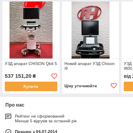
УЗД апарат CHISON Qbit 5
Новий апарат УЗД Chison
УЗД 
i9
I800
537 151,20
₴
від
Ціну уточнюйте
Купити
Про нас
Рейтинг не сформований
Менше 5 відгуків за останній рік
Працює з 04.07.2014