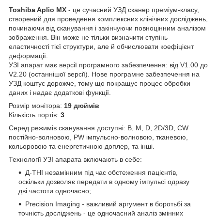
Toshiba Aplio МХ
- це сучасний УЗД сканер преміум-класу,
створений для проведення комплексних клінічних досліджень,
починаючи від сканування і закінчуючи повноцінним аналізом
зображення. Він може не тільки визначити ступінь
еластичності тієї структури, але й обчислювати коефіцієнт
деформації.
УЗІ апарат має версії програмного забезпечення: від V1.00 до
V2.20 (останнішої версії). Нове програмне забезпечення на
УЗД коштує дорожче, тому що покращує процес обробки
даних і надає додаткові функції.
Розмір монітора:
19 дюймів
Кількість портів:
3
Серед режимів сканування доступні: B, M, D, 2D/3D, CW
постійно-волновою, PW імпульсно-волновою, тканевою,
кольоровою та енергетичною доплер, та інші.
Технології УЗІ апарата включають в себе:
Д-THI незамінним під час обстеження пацієнтів,
оскільки дозволяє передати в одному імпульсі одразу
дві частоти одночасно;
Precision Imaging - важливий аргумент в боротьбі за
точність досліджень - це одночасний аналіз змінних