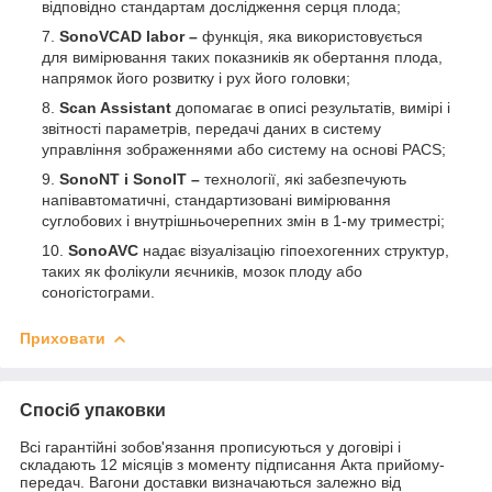
відповідно стандартам дослідження серця плода;
SonoVCAD labor –
функція, яка використовується
для вимірювання таких показників як обертання плода,
напрямок його розвитку і рух його головки;
Scan Assistant
допомагає в описі результатів, вимірі і
звітності параметрів, передачі даних в систему
управління зображеннями або систему на основі PACS;
SonoNT і SonoIT –
технології, які забезпечують
напівавтоматичні, стандартизовані вимірювання
суглобових і внутрішньочерепних змін в 1-му триместрі;
SonoAVC
надає візуалізацію гіпоехогенних структур,
таких як фолікули яєчників, мозок плоду або
соногістограми.
Приховати
Спосіб упаковки
Всі гарантійні зобов'язання прописуються у договірі і
складають 12 місяців з моменту підписання Акта прийому-
передач. Вагони доставки визначаються залежно від