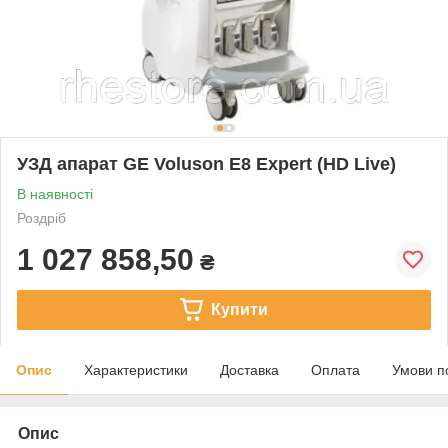
УЗД апарат GE Voluson E8 Expert (HD Live)
В наявності
Роздріб
1 027 858,50
₴
Купити
Опис
Характеристики
Доставка
Оплата
Умови п
Опис