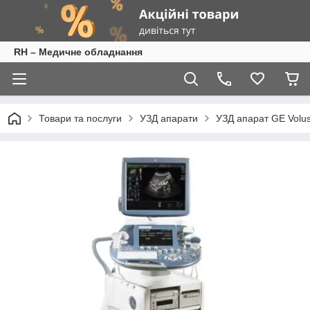
RH – Медичне обладнання
Товари та послуги
УЗД апарати
УЗД апарат GE Volus