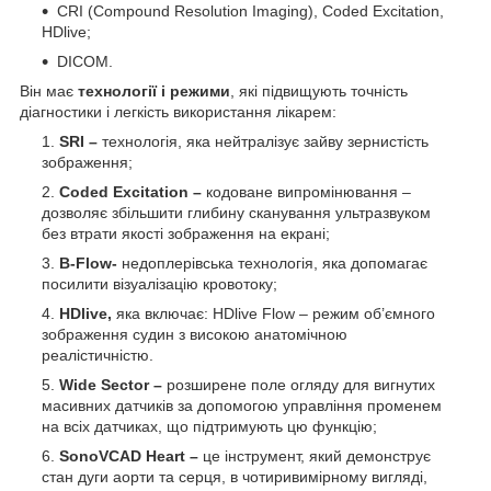
CRI (Compound Resolution Imaging), Coded Excitation,
HDlive;
DICOM.
Він має
технології і режими
, які підвищують точність
діагностики і легкість використання лікарем:
SRI –
технологія, яка нейтралізує зайву зернистість
зображення;
Coded Excitation –
кодоване випромінювання –
дозволяє збільшити глибину сканування ультразвуком
без втрати якості зображення на екрані;
В-Flow-
недоплерівська технологія, яка допомагає
посилити візуалізацію кровотоку;
HDlive,
яка включає: HDlive Flow – режим об’ємного
зображення судин з високою анатомічною
реалістичністю.
Wide Sector –
розширене поле огляду для вигнутих
масивних датчиків за допомогою управління променем
на всіх датчиках, що підтримують цю функцію;
SonoVCAD Heart –
це інструмент, який демонструє
стан дуги аорти та серця, в чотиривимірному вигляді,