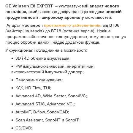
GE Voluson E8 EXPERT
– ультразвуковий апарат
нового
покоління,
який завоював довіру фахівців завдяки
високій
продуктивності
і
широкому арсеналу
можливостей.
Апарат має
версії
програмного забезпечення
: від BT06
(найстаріша версія) до BT18 (остання версія). Новіше
програмне забезпечення коштує дорожче, тому що покращує
процес обробки даних і надає додаткові функції.
У
функціоналі
обладнання є можливості:
3D і 4D об’ємна візуалізація;
PW імпульсно-хвильовий, енергетичний,
високочастотний імпульсний доплер;
Панорамне сканування;
КДК, HD Flow, TUI;
Advanced 4D, Wide Sector, SonoAVC;
Advanced STIC, Advanced VCI;
AutoIMT, B-flow, SonoVCAD;
Scan Assistant, SonoNT и SonoIT;
CD/DVD;