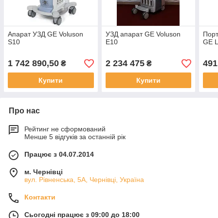
Апарат УЗД GE Voluson
УЗД апарат GE Voluson
Порт
S10
E10
GE L
1 742 890,50
2 234 475
491
₴
₴
Купити
Купити
Про нас
Рейтинг не сформований
Менше 5 відгуків за останній рік
Працює з 04.07.2014
м. Чернівці
вул. Рівненська, 5А, Чернівці, Україна
Контакти
Сьогодні працює з 09:00 до 18:00