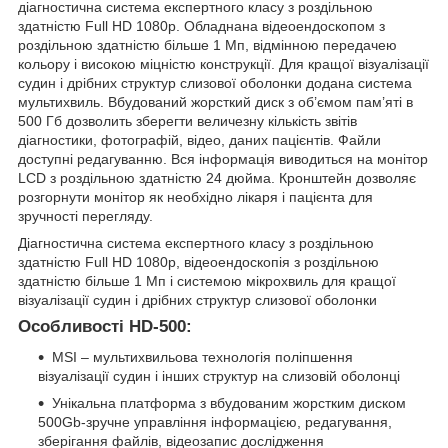
діагностична система експертного класу з роздільною
здатністю Full HD 1080p. Обладнана відеоендоскопом з
роздільною здатністю більше 1 Мп, відмінною передачею
кольору і високою міцністю конструкції. Для кращої візуалізації
судин і дрібних структур слизової оболонки додана система
мультихвиль. Вбудований жорсткий диск з об’ємом пам’яті в
500 Гб дозволить зберегти величезну кількість звітів
діагностики, фотографій, відео, даних пацієнтів. Файли
доступні редагуванню. Вся інформація виводиться на монітор
LCD з роздільною здатністю 24 дюйма. Кронштейн дозволяє
розгорнути монітор як необхідно лікаря і пацієнта для
зручності перегляду.
Діагностична система експертного класу з роздільною
здатністю Full HD 1080p, відеоендоскопія з роздільною
здатністю більше 1 Мп і системою мікрохвиль для кращої
візуалізації судин і дрібних структур слизової оболонки
Особливості HD-500:
MSI – мультихвильова технологія поліпшення
візуалізації судин і інших структур на слизовій оболонці
Унікальна платформа з вбудованим жорстким диском
500Gb-зручне управління інформацією, редагування,
зберігання файлів, відеозапис дослідження