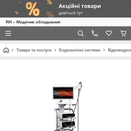
RH – Медичне обладнання
Товари та послуги
Ендоскопічні системи
Відеоендос