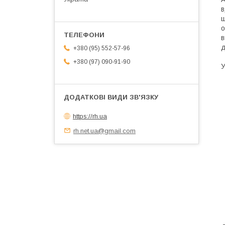
в
щ
о
в
д
+380 (95) 552-57-96
+380 (97) 090-91-90
У
https://rh.ua
rh.net.ua@gmail.com