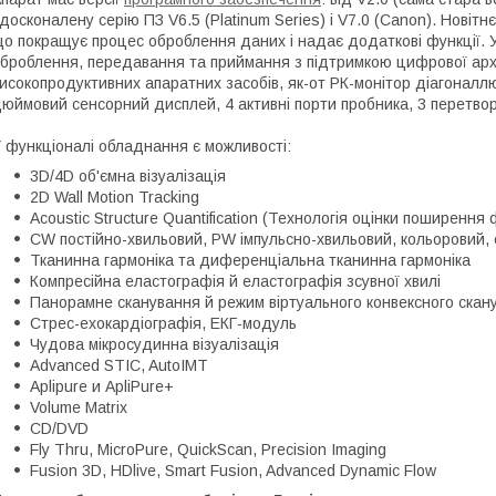
досконалену серію ПЗ V6.5 (Platinum Series) і V7.0 (Canon). Нові
о покращує процес оброблення даних і надає додаткові функції. 
броблення, передавання та приймання з підтримкою цифрової архіт
исокопродуктивних апаратних засобів, як-от РК-монітор діагонал
юймовий сенсорний дисплей, 4 активні порти пробника, 3 перетвор
 функціоналі обладнання є можливості:
3D/4D об'ємна візуалізація
2D Wall Motion Tracking
Acoustic Structure Quantification (Технологія оцінки поширення 
CW постійно-хвильовий, PW імпульсно-хвильовий, кольоровий,
Тканинна гармоніка та диференціальна тканинна гармоніка
Компресійна еластографія й еластографія зсувної хвилі
Панорамне сканування й режим віртуального конвексного скан
Стрес-ехокардіографія, ЕКГ-модуль
Чудова мікросудинна візуалізація
Advanced STIC, AutoIMT
Aplipure и ApliPure+
Volume Matrix
CD/DVD
Fly Thru, MicroPure, QuickScan, Precision Imaging
Fusion 3D, HDlive, Smart Fusion, Advanced Dynamic Flow