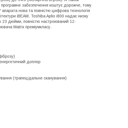
тнє програмне забезпечення коштує дорожче, тому
У апарата нова та повністю цифрова технологія
ектури iBEAM. Toshiba Aplio i800 надає низку
лю 23 дюйми, повністю настроюваний 12-
ювача Matrix преміумкласу.
фіброзу)
 енергетичний доплер
ування (трапецідальне сканування)