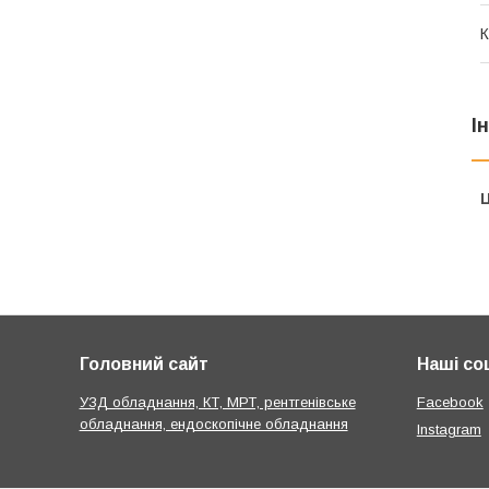
К
І
Ц
Головний сайт
Наші со
УЗД обладнання, КТ, МРТ, рентгенівське
Facebook
обладнання, ендоскопічне обладнання
Instagram