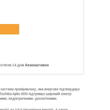
ротягом 14 днів
безкоштовно
система преміумкласу, яка вчергове підтверджує
Toshiba Aplio i800 підтримує широкий спектр
ними, педіатричними, урологічними,
ерсія) до V4.0 (післярічна версія). А також