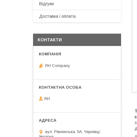
Відгуки
Доставка і оплата
КОНТАКТИ
RH Company
RH
T
в
з
д
вул. Рівненська, 5А, Чернівці,
А
Україна