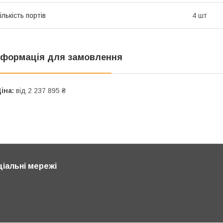
ількість портів
4 шт
нформація для замовлення
іна:
від 2 237 895 ₴
ціальні мережі