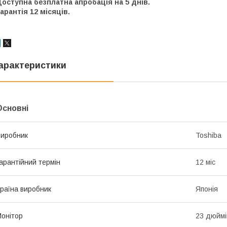
оступна безплатна апробація на 5 днів.
арантія 12 місяців.
арактеристики
Основні
иробник
Toshiba
арантійний термін
12 міс
раїна виробник
Японія
онітор
23 дюймі