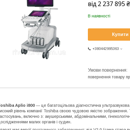
від
2 237 895 ₴
В наявності
Купити
+380442995363
повернення товару п
oshiba Aplio i800
— це багатоцільова діагностична ультразвукова 
исокий рівень компанії Toshiba своєю чудовою якістю зображення. 
астосувань, включно з: акушерськими, абдомінальними, гінекологіч
ослідженнями малих органів і судин.
парат має версії
програмного забезпечення
: від V2.0 (сама стара в