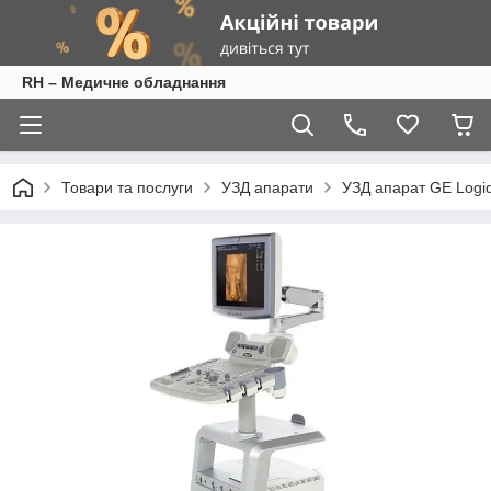
RH – Медичне обладнання
Товари та послуги
УЗД апарати
УЗД апарат GE Logi