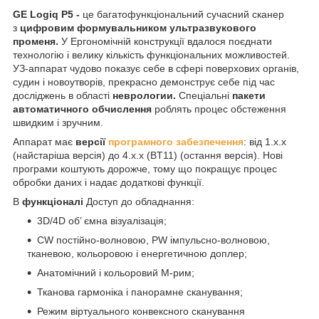
GE Logiq P5 -
це багатофункціональний сучасний сканер
з
цифровим формувальником ультразвукового
променя.
У Ергономічній конструкції вдалося поєднати
технологію і велику кількість функціональних можливостей.
УЗ-аппарат чудово показує себе в сфері поверхових органів,
судин і новоутворів, прекрасно демонструє себе під час
досліджень в області
неврологии.
Спеціальні
пакети
автоматичного обчислення
роблять процес обстеження
швидким і зручним.
Аппарат має
версії
програмного забезпечення
: від 1.x.x
(найстаріша версія) до 4.x.x (BT11) (остання версія). Нові
програми коштують дорожче, тому що покращує процес
обробки даних і надає додаткові функції.
В
функціоналі
Доступ до обладнання:
3D/4D об’ ємна візуалізація;
CW постійно-волновою, PW імпульсно-волновою,
тканевою, кольоровою і енергетичною доплер;
Анатомічний і кольоровий М-рим;
Тканова гармоніка і панорамне сканування;
Режим віртуального конвексного сканування