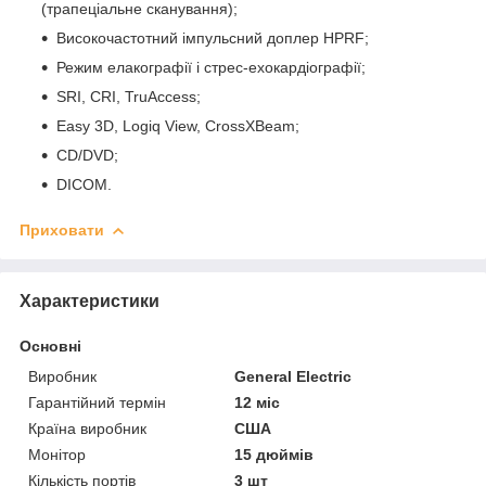
(трапеціальне сканування);
Високочастотний імпульсний доплер HPRF;
Режим елакографії і стрес-ехокардіографії;
SRI, CRI, TruAccess;
Easy 3D, Logiq View, CrossXBeam;
CD/DVD;
DICOM.
Приховати
Характеристики
Основні
Виробник
General Electric
Гарантійний термін
12 міс
Країна виробник
США
Монітор
15 дюймів
Кількість портів
3 шт