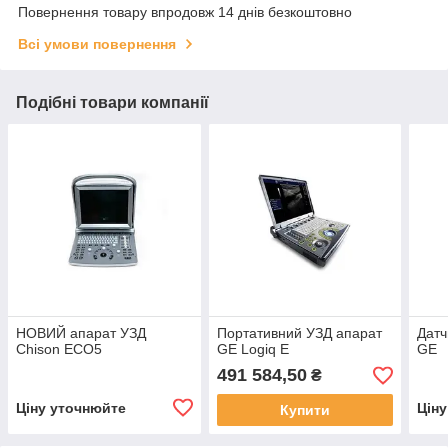
Повернення товару впродовж 14 днів безкоштовно
Всі умови повернення
Подібні товари компанії
НОВИЙ апарат УЗД
Портативний УЗД апарат
Датч
Chison ECO5
GE Logiq E
GE
491 584,50
₴
Ціну уточнюйте
Цін
Купити