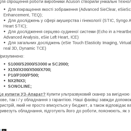
ля спрощення роботи виробники Acuson створили унікальні техноло
Для покращення якості зображення (Advanced SieClear, eSieScan
Enhancement, TEQ);
Для досліджень у сфері акушерства і гінекології (STIC, Syngo Au
Heart STIC);
Для дослідження серцево-судинної системи (Echo in a Heartbea
Advanced Analysis, eSie Left Heart, ICE)
Для загальних досліджень (eSie Touch Elasticity Imaging, Virtu
real 3D, Dynamic TCE)
ризупинено:
S1000/S2000/S3000 и SC2000;
X150/X300/X500/X700;
P10/P300/P500;
NX2/NX3;
SONOLINE;
Де купити УЗ-Апарат?
Купити ультразвуковий сканер за вигідною
ове, так і / у обладнання з гарантією. Наші фахівці завжди допомо
ристрій, який не просто вписується у бюджет, а також відповідає 
ривезуть обладнання, підготують його до роботи, пояснюють, як з