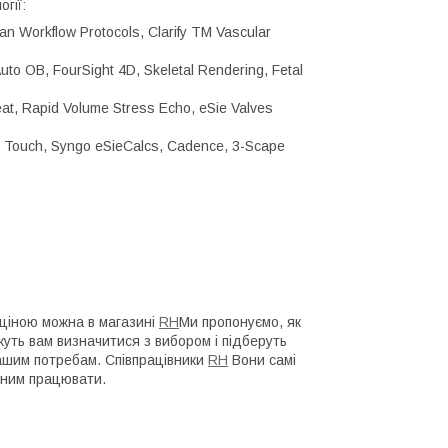
гії:
 Workflow Protocols, Clarify TM Vascular
to OB, FourSight 4D, Skeletal Rendering, Fetal
t, Rapid Volume Stress Echo, eSie Valves
al Touch, Syngo eSieCalcs, Cadence, 3-Scape
 ціною можна в магазині
RH
Ми пропонуємо, як
жуть вам визначитися з вибором і підберуть
вашим потребам. Співпрацівники
RH
Вони самі
 ним працювати.