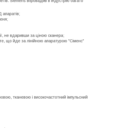
етів. Siemens впровадив в індустрію багато
 апаратів;
еня;
ії, не вдаривши за ціною сканера;
- те, що йде за лінійною апаратурою "Сіменс"
ровою, тканевою і високочастотний імпульсний