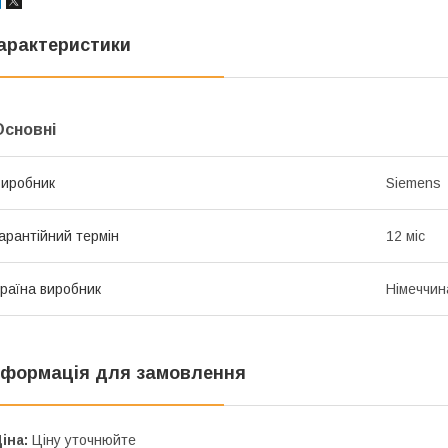
арактеристики
Основні
иробник
Siemens
арантійний термін
12 міс
раїна виробник
Німеччин
нформація для замовлення
іна:
Ціну уточнюйте