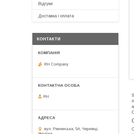
Відгуки
Доставка і оплата
КОНТАКТИ
RH Company
S
RH
л
а
С
С
вул. Рівненська, 5А, Чернівці,
Україна