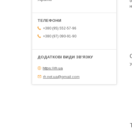
о
н
+380 (95) 552-57-96
+380 (97) 090-91-90
У
https://rh.ua
rh.net.ua@gmail.com