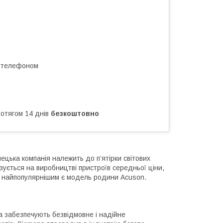
а телефоном
ротягом 14 днів
безкоштовно
мецька компанія належить до п’ятірки світових
зується на виробництві пристроїв середньої ціни,
 і найпопулярнішим є модель родини Acuson.
а забезпечують безвідмовне і надійне