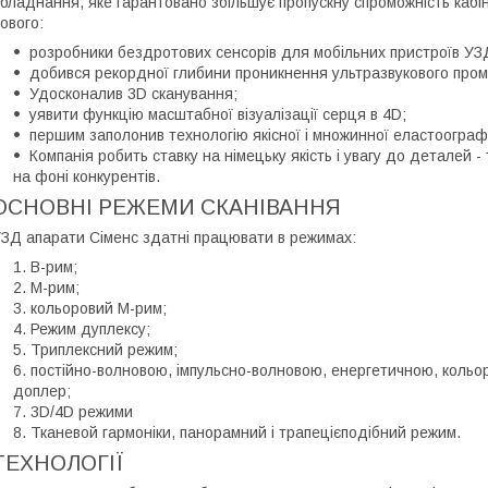
бладнання, яке гарантовано збільшує пропускну спроможність кабін
ового:
розробники бездротових сенсорів для мобільних пристроїв УЗД
добився рекордної глибини проникнення ультразвукового пром
Удосконалив 3D сканування;
уявити функцію масштабної візуалізації серця в 4D;
першим заполонив технологію якісної і множинної еластоограф
Компанія робить ставку на німецьку якість і увагу до деталей 
на фоні конкурентів.
ОСНОВНІ РЕЖЕМИ СКАНІВАННЯ
ЗД апарати Сіменс здатні працювати в режимах:
В-рим;
М-рим;
кольоровий М-рим;
Режим дуплексу;
Триплексний режим;
постійно-волновою, імпульсно-волновою, енергетичною, кольо
доплер;
3D/4D режими
Тканевой гармоніки, панорамний і трапецієподібний режим.
ТЕХНОЛОГІЇ