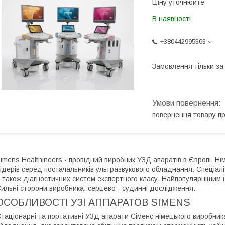
Ціну уточнюйте
В наявності
+380442995363
Замовлення тільки з
повернення товару п
imens Healthineers - провідний виробник УЗД апаратів в Європі. Ні
ідерів серед постачальників ультразвукового обладнання. Спеціалі
 також діагностичних систем експертного класу. Найпопулярнішим
ильні сторони виробника: серцево - судинні дослідження.
ОСОБЛИВОСТІ УЗІ АППАРАТОВ SIMENS
таціонарні та портативні УЗД апарати Сіменс німецького виробник